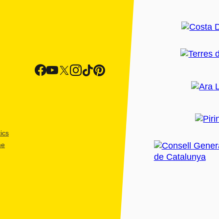
ics
me