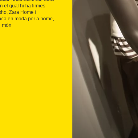
n el qual hi ha firmes
sho, Zara Home i
staca en moda per a home,
l món.