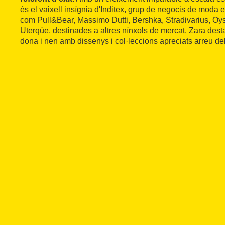
és el vaixell insígnia d'Inditex, grup de negocis de moda e
com Pull&Bear, Massimo Dutti, Bershka, Stradivarius, Oy
Uterqüe, destinades a altres nínxols de mercat. Zara de
dona i nen amb dissenys i col·leccions apreciats arreu de