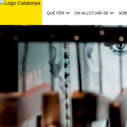
Saltar
al
QUÈ FER
ON ALLOTJAR-SE
SOB
contingut