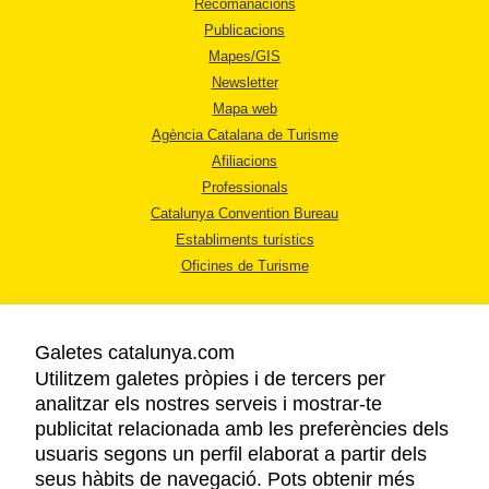
Recomanacions
Publicacions
Mapes/GIS
Newsletter
Mapa web
Agència Catalana de Turisme
Afiliacions
Professionals
Catalunya Convention Bureau
Establiments turístics
Oficines de Turisme
Galetes catalunya.com
Utilitzem galetes pròpies i de tercers per
analitzar els nostres serveis i mostrar-te
AVÍS LEGAL
publicitat relacionada amb les preferències dels
POLÍTICA DE PRIVACITAT
usuaris segons un perfil elaborat a partir dels
COOKIES
seus hàbits de navegació. Pots obtenir més