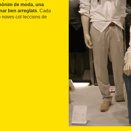
inònim de moda, una
nar ben arreglats
. Cada
 noves col·leccions de