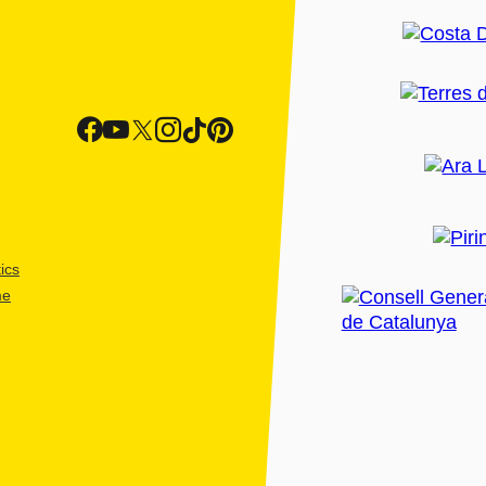
ics
me