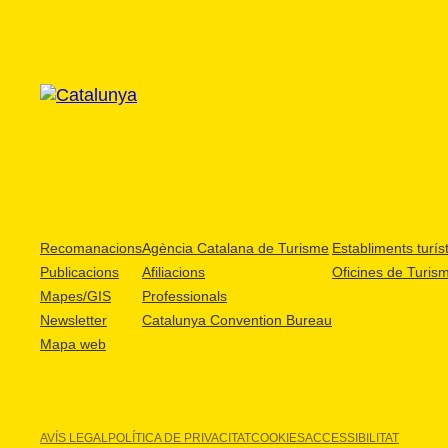
Recomanacions
Agència Catalana de Turisme
Establiments turíst
Publicacions
Afiliacions
Oficines de Turis
Mapes/GIS
Professionals
Newsletter
Catalunya Convention Bureau
Mapa web
AVÍS LEGAL
POLÍTICA DE PRIVACITAT
COOKIES
ACCESSIBILITAT