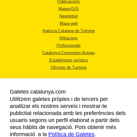
Publicacions
Mapes/GIS
Newsletter
Mapa web
Agència Catalana de Turisme
Afiliacions
Professionals
Catalunya Convention Bureau
Establiments turístics
Oficines de Turisme
Galetes catalunya.com
Utilitzem galetes pròpies i de tercers per
analitzar els nostres serveis i mostrar-te
AVÍS LEGAL
publicitat relacionada amb les preferències dels
POLÍTICA DE PRIVACITAT
usuaris segons un perfil elaborat a partir dels
COOKIES
seus hàbits de navegació. Pots obtenir més
informació a la
Política de Galetes
ACCESSIBILITAT
.