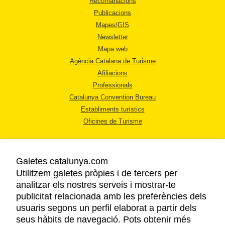
Recomanacions
Publicacions
Mapes/GIS
Newsletter
Mapa web
Agència Catalana de Turisme
Afiliacions
Professionals
Catalunya Convention Bureau
Establiments turístics
Oficines de Turisme
Galetes catalunya.com
Utilitzem galetes pròpies i de tercers per
analitzar els nostres serveis i mostrar-te
AVÍS LEGAL
publicitat relacionada amb les preferències dels
POLÍTICA DE PRIVACITAT
usuaris segons un perfil elaborat a partir dels
COOKIES
seus hàbits de navegació. Pots obtenir més