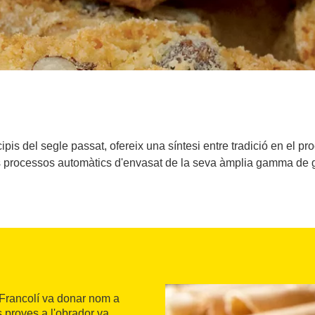
ipis del segle passat, ofereix una síntesi entre tradició en el pr
s processos automàtics d'envasat de la seva àmplia gamma de ga
e Francolí va donar nom a
s proves a l'obrador va