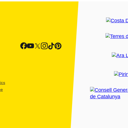
ics
me