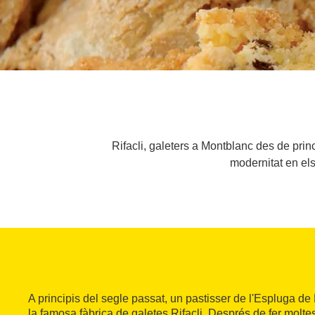
Rifacli, galeters a Montblanc des de princ
modernitat en el
A principis del segle passat, un pastisser de l'Espluga d
la famosa fàbrica de galetes Rifacli. Després de fer molte