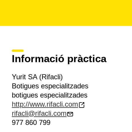
Informació pràctica
Yurit SA (Rifacli)
Botigues especialitzades
botigues especialitzades
http://www.rifacli.com
rifacli@rifacli.com
977 860 799