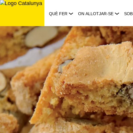
Saltar
al
QUÈ FER
ON ALLOTJAR-SE
SOB
contingut