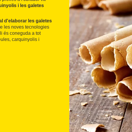
inyolis i les galetes
l d'elaborar les galetes
de les noves tecnologies
li és coneguda a tot
les, carquinyolis i