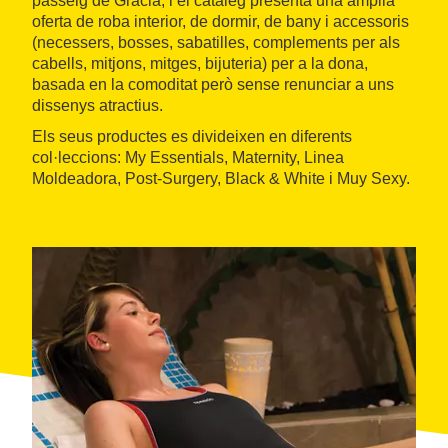
passeig de Gràcia, i el catàleg presenta una àmplia
oferta de roba interior, de dormir, de bany i accessoris
(necessers, bosses, sabatilles, complements per als
cabells, mitjons, mitges, bijuteria) per a la dona,
basada en la comoditat però sense renunciar a uns
dissenys atractius.
Els seus productes es divideixen en diferents
col·leccions: My Essentials, Maternity, Linea
Moldeadora, Post-Surgery, Black & White i Muy Sexy.