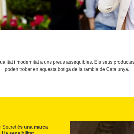
litat i modernitat a uns preus assequibles. Els seus productes 
poden trobar en aquesta botiga de la rambla de Catalunya.
n'Secret
és una marca
i la sensibilitat
.