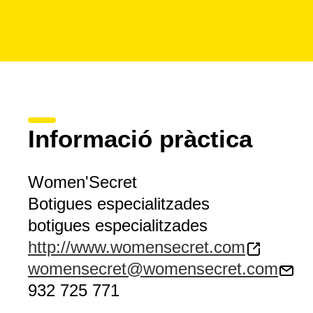
Informació pràctica
Women'Secret
Botigues especialitzades
botigues especialitzades
http://www.womensecret.com
womensecret@womensecret.com
932 725 771