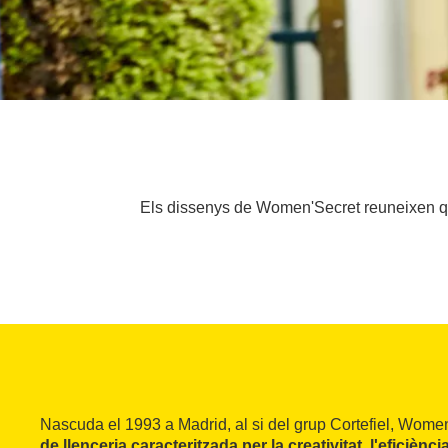
Els dissenys de Women'Secret reuneixen qua
Nascuda el 1993 a Madrid, al si del grup Cortefiel, Wome
de llenceria caracteritzada per la creativitat, l'eficiència 