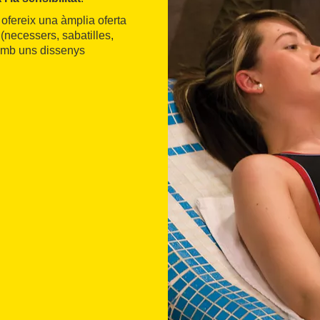
fereix una àmplia oferta
 (necessers, sabatilles,
 amb uns dissenys