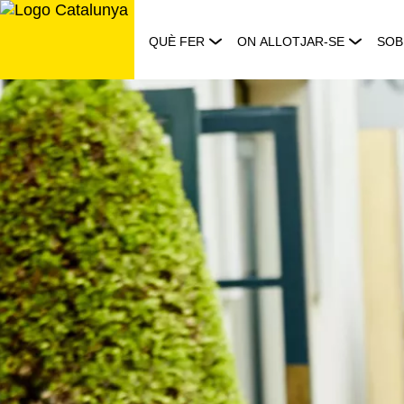
Saltar
al
QUÈ FER
ON ALLOTJAR-SE
SOB
contingut