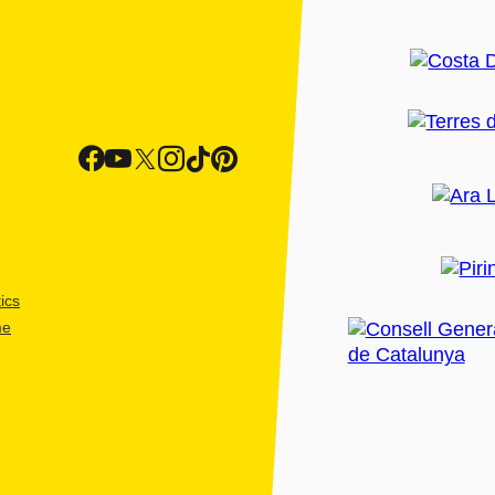
ics
me