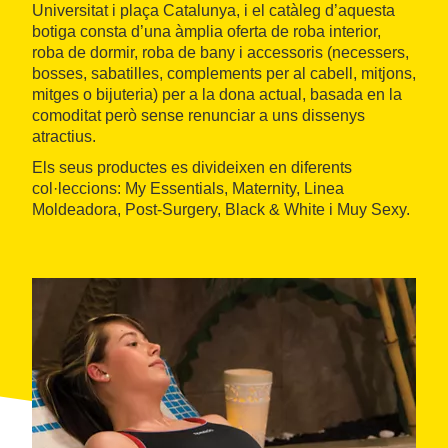
Universitat i plaça Catalunya, i el catàleg d’aquesta
botiga consta d’una àmplia oferta de roba interior,
roba de dormir, roba de bany i accessoris (necessers,
bosses, sabatilles, complements per al cabell, mitjons,
mitges o bijuteria) per a la dona actual, basada en la
comoditat però sense renunciar a uns dissenys
atractius.
Els seus productes es divideixen en diferents
col·leccions: My Essentials, Maternity, Linea
Moldeadora, Post-Surgery, Black & White i Muy Sexy.