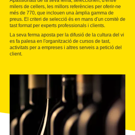
Apassionats de la seva feina, seleccionen, d'entre
milers de cellers, les millors referències per oferir-ne
més de 770, que inclouen una àmplia gamma de
preus. El criteri de selecció és en mans d'un comitè de
tast format per experts professionals i clients.
La seva ferma aposta per la difusió de la cultura del vi
es fa palesa en l'organització de cursos de tast,
activitats per a empreses i altres serveis a petició del
client.