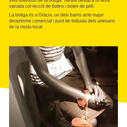
trets distintius de la botiga. També destaca la seva
variada col·lecció de botins i botes de pell.
La botiga és a Gràcia, un dels barris amb major
dinamisme comercial i punt de trobada dels artesans
de la moda local.