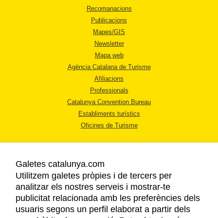
Recomanacions
Publicacions
Mapes/GIS
Newsletter
Mapa web
Agència Catalana de Turisme
Afiliacions
Professionals
Catalunya Convention Bureau
Establiments turístics
Oficines de Turisme
Galetes catalunya.com
Utilitzem galetes pròpies i de tercers per
analitzar els nostres serveis i mostrar-te
AVÍS LEGAL
publicitat relacionada amb les preferències dels
POLÍTICA DE PRIVACITAT
usuaris segons un perfil elaborat a partir dels