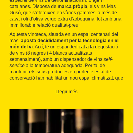
especial de vins de denominacions d’origen
catalanes. Disposa de
marca pròpia
, els vins Mas
Gusó, que s’ofereixen en vàries gammes, a més de
cava i oli d’oliva verge extra d’arbequina, tot amb una
immillorable relació qualitat-preu.
Aquesta vinoteca, situada en un espai centenari del
mas,
aposta decididament per la tecnologia en el
món del vi
. Així, té un espai dedicat a la degustació
de vins (8 negres i 4 blancs actualitzats
setmanalment), amb un dispensador de vins
self-
service
a la temperatura adequada. Per tal de
mantenir els seus productes en perfecte estat de
conservació han habilitat un nou espai climatitzat, que
permet mantenir totes les propietats dels productes en
un estat d’excelència.
Llegir més