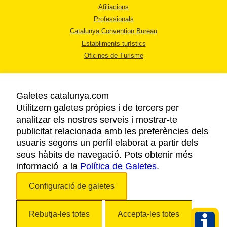
Afiliacions
Professionals
Catalunya Convention Bureau
Establiments turístics
Oficines de Turisme
Galetes catalunya.com
Utilitzem galetes pròpies i de tercers per
analitzar els nostres serveis i mostrar-te
AVÍS LEGAL
publicitat relacionada amb les preferències dels
POLÍTICA DE PRIVACITAT
usuaris segons un perfil elaborat a partir dels
COOKIES
seus hàbits de navegació. Pots obtenir més
informació a la
Política de Galetes
ACCESSIBILITAT
.
Configuració de galetes
Copyright © 2026. Agència Catalana de Turisme. Tots els drets reservats.
Rebutja-les totes
Accepta-les totes