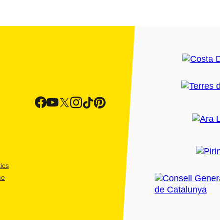
ics
me