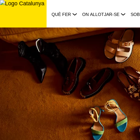
Saltar
al
QUÈ FER
ON ALLOTJAR-SE
SOB
contingut