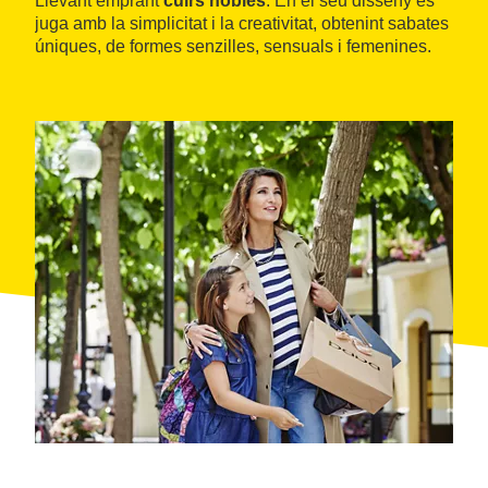
Llevant emprant
cuirs nobles
. En el seu disseny es
juga amb la simplicitat i la creativitat, obtenint sabates
úniques, de formes senzilles, sensuals i femenines.