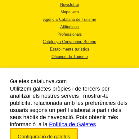
Newsletter
Mapa web
Agència Catalana de Turisme
Afiliacions
Professionals
Catalunya Convention Bureau
Establiments turístics
Oficines de Turisme
Galetes catalunya.com
Utilitzem galetes pròpies i de tercers per
analitzar els nostres serveis i mostrar-te
AVÍS LEGAL
publicitat relacionada amb les preferències dels
POLÍTICA DE PRIVACITAT
usuaris segons un perfil elaborat a partir dels
COOKIES
seus hàbits de navegació. Pots obtenir més
informació a la
Política de Galetes
ACCESSIBILITAT
.
Configuració de galetes