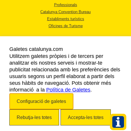
Professionals
Catalunya Convention Bureau
Establiments turístics
Oficines de Turisme
Galetes catalunya.com
Utilitzem galetes pròpies i de tercers per
analitzar els nostres serveis i mostrar-te
AVÍS LEGAL
publicitat relacionada amb les preferències dels
POLÍTICA DE PRIVACITAT
usuaris segons un perfil elaborat a partir dels
COOKIES
seus hàbits de navegació. Pots obtenir més
informació a la
Política de Galetes
ACCESSIBILITAT
.
Configuració de galetes
Copyright © 2026. Agència Catalana de Turisme. Tots els drets reservats.
Rebutja-les totes
Accepta-les totes