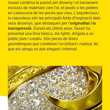
Vasari combina la passió pel disseny i el tractament
exclusiu de materials com l'or, el pavés o les pedres
en cadascuna de les peces que crea. L'arquitectura i
la naturalesa són les principals fonts d'inspiració dels
seus dissenys, que destaquen per l'
originalitat i la
transgressió
. Durant els últims anys, Vasari ha
presentat una línia bàsica, els
lights
, dirigida a un
públic jove i creatiu. Són peces de línies
geomètriques que combinen l'or brillant i matisat, fet
que els atorga un aire elegant i informal.