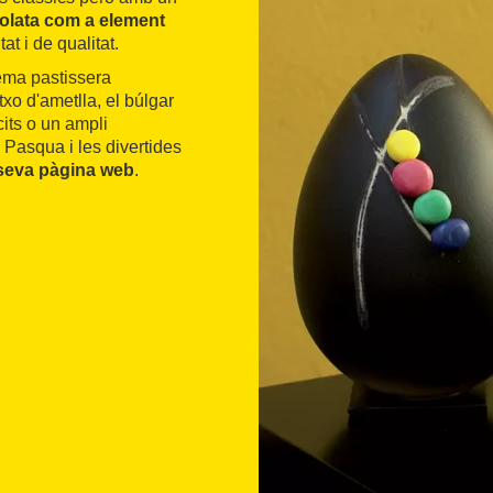
olata com a element
at i de qualitat.
ema pastissera
txo d'ametlla, el búlgar
cits o un ampli
asqua i les divertides
seva pàgina web
.