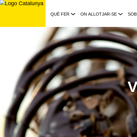
Saltar
al
QUÈ FER
ON ALLOTJAR-SE
SOB
contingut
V