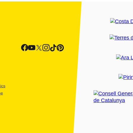
ics
me