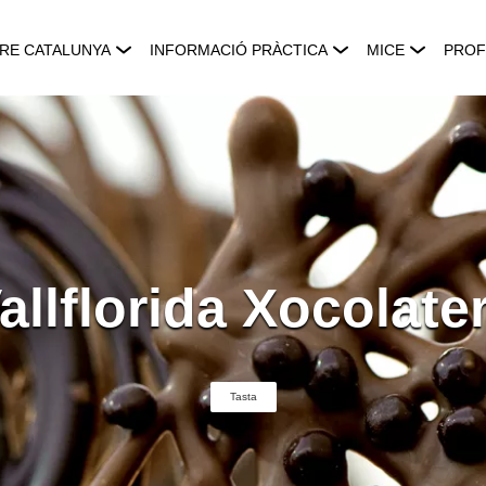
RE CATALUNYA
INFORMACIÓ PRÀCTICA
MICE
PROF
allflorida Xocolate
Tasta