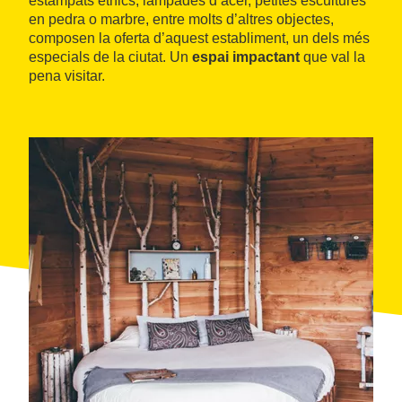
estampats ètnics, làmpades d’acer, petites escultures
en pedra o marbre, entre molts d’altres objectes,
composen la oferta d’aquest establiment, un dels més
especials de la ciutat. Un
espai impactant
que val la
pena visitar.