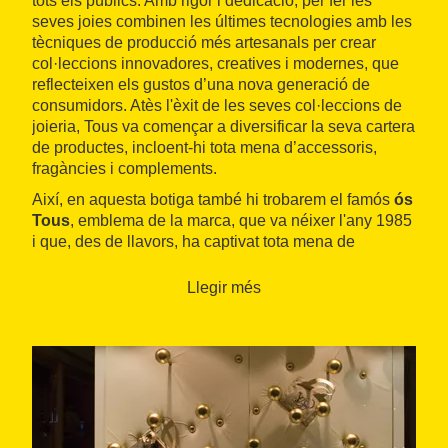
tots els públics. Amb rigor i dedicació, per fer les
seves joies combinen les últimes tecnologies amb les
tècniques de producció més artesanals per crear
col·leccions innovadores, creatives i modernes, que
reflecteixen els gustos d’una nova generació de
consumidors. Atès l'èxit de les seves col·leccions de
joieria, Tous va començar a diversificar la seva cartera
de productes, incloent-hi tota mena d’accessoris,
fragàncies i complements.
Així, en aquesta botiga també hi trobarem el famós
ós
Tous
, emblema de la marca, que va néixer l'any 1985
i que, des de llavors, ha captivat tota mena de
persones d’esperit jove.
Llegir més