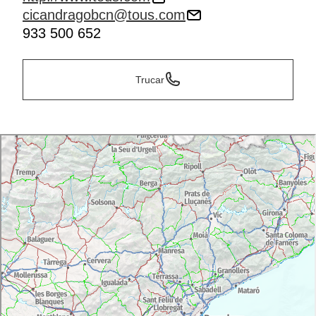
cicandragobcn@tous.com
933 500 652
Trucar