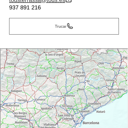
tousterrassa@tous.es
937 891 216
Trucar