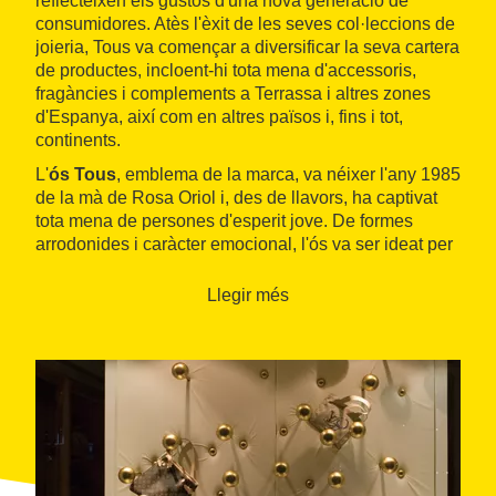
reflecteixen els gustos d'una nova generació de
consumidores. Atès l'èxit de les seves col·leccions de
joieria, Tous va començar a diversificar la seva cartera
de productes, incloent-hi tota mena d'accessoris,
fragàncies i complements a Terrassa i altres zones
d'Espanya, així com en altres països i, fins i tot,
continents.
L'
ós Tous
, emblema de la marca, va néixer l'any 1985
de la mà de Rosa Oriol i, des de llavors, ha captivat
tota mena de persones d'esperit jove. De formes
arrodonides i caràcter emocional, l'ós va ser ideat per
evocar els records més dolços de la infantesa.
Llegir més