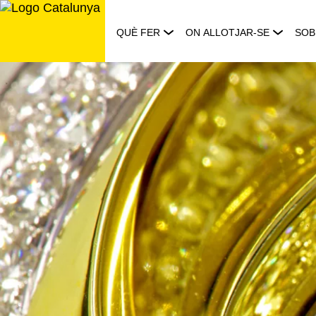
Saltar
al
QUÈ FER
ON ALLOTJAR-SE
SOB
contingut