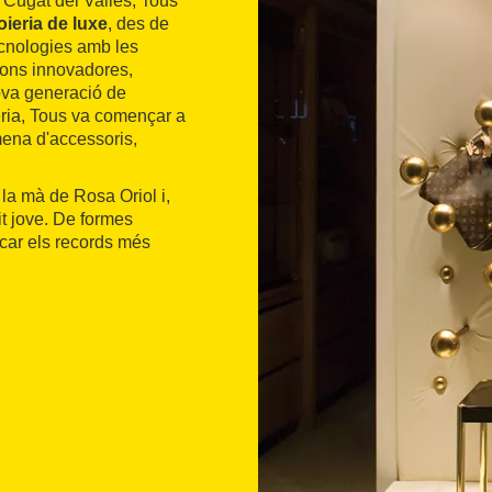
 Cugat del Vallès, Tous
oieria de luxe
, des de
ecnologies amb les
ions innovadores,
nova generació de
ieria, Tous va començar a
 mena d'accessoris,
la mà de Rosa Oriol i,
it jove. De formes
ocar els records més