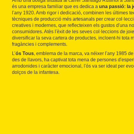
Amb una botiga situada al carrer Santiago Rusiñol a Sant
és una empresa familiar que es dedica a
una passió: la j
l'any 1920. Amb rigor i dedicació, combinen les últimes t
tècniques de producció més artesanals per crear col·lecc
creatives i modernes, que reflecteixen els gustos d'una 
consumidores. Atès l'èxit de les seves col·leccions de jo
diversificar la seva cartera de productes, incloent-hi tota
fragàncies i complements.
L’
ós Tous
, emblema de la marca, va néixer l'any 1985 de 
des de llavors, ha captivat tota mena de persones d'esper
arrodonides i caràcter emocional, l'ós va ser ideat per ev
dolços de la infantesa.