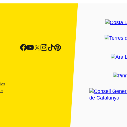
ics
me