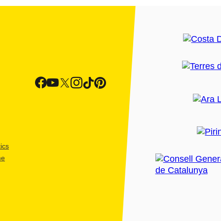
ics
me