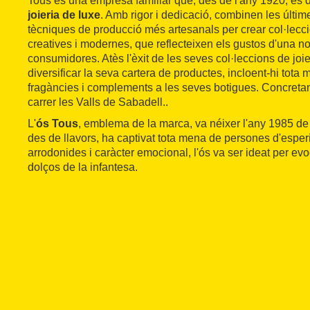
Tous és una empresa familiar que, des de l'any 1920, es 
joieria de luxe
. Amb rigor i dedicació, combinen les últi
tècniques de producció més artesanals per crear col·lecc
creatives i modernes, que reflecteixen els gustos d'una 
consumidores. Atès l'èxit de les seves col·leccions de jo
diversificar la seva cartera de productes, incloent-hi tota
fragàncies i complements a les seves botigues. Concretam
carrer les Valls de Sabadell..
L'
ós Tous
, emblema de la marca, va néixer l'any 1985 de 
des de llavors, ha captivat tota mena de persones d'esper
arrodonides i caràcter emocional, l'ós va ser ideat per ev
dolços de la infantesa.