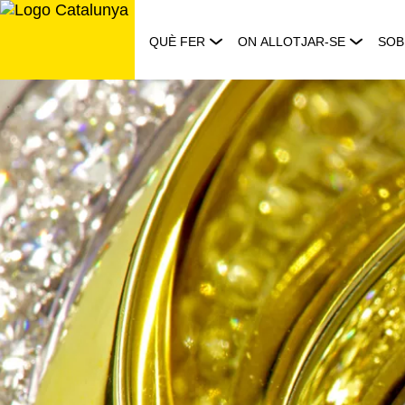
Saltar
al
QUÈ FER
ON ALLOTJAR-SE
SOB
contingut