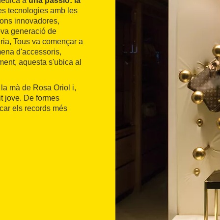
dedica a
una passió: la
mes tecnologies amb les
ions innovadores,
nova generació de
ieria, Tous va començar a
 mena d'accessoris,
ent, aquesta s'ubica al
la mà de Rosa Oriol i,
it jove. De formes
ocar els records més