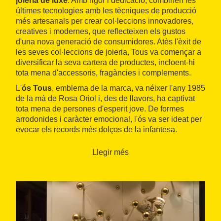
joieria de luxe
. Amb rigor i dedicació, combinen les
últimes tecnologies amb les tècniques de producció
més artesanals per crear col·leccions innovadores,
creatives i modernes, que reflecteixen els gustos
d'una nova generació de consumidores. Atès l'èxit de
les seves col·leccions de joieria, Tous va començar a
diversificar la seva cartera de productes, incloent-hi
tota mena d'accessoris, fragàncies i complements.
L'
ós Tous
, emblema de la marca, va néixer l'any 1985
de la mà de Rosa Oriol i, des de llavors, ha captivat
tota mena de persones d'esperit jove. De formes
arrodonides i caràcter emocional, l'ós va ser ideat per
evocar els records més dolços de la infantesa.
Llegir més