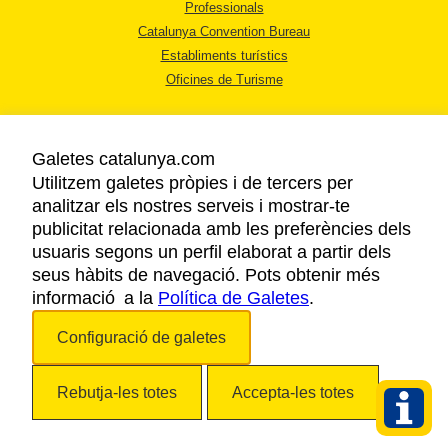
Professionals
Catalunya Convention Bureau
Establiments turístics
Oficines de Turisme
Galetes catalunya.com
Utilitzem galetes pròpies i de tercers per
analitzar els nostres serveis i mostrar-te
AVÍS LEGAL
publicitat relacionada amb les preferències dels
POLÍTICA DE PRIVACITAT
usuaris segons un perfil elaborat a partir dels
COOKIES
seus hàbits de navegació. Pots obtenir més
informació a la
Política de Galetes
ACCESSIBILITAT
.
Configuració de galetes
Copyright © 2026. Agència Catalana de Turisme. Tots els drets reservats.
Rebutja-les totes
Accepta-les totes