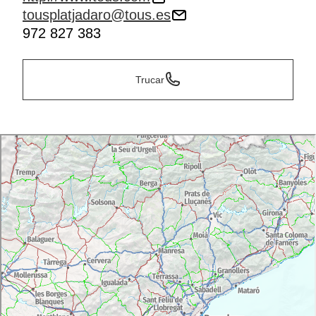
tousplatjadaro@tous.es
972 827 383
Trucar