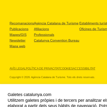
Recomanacions
Agència Catalana de Turisme
Establiments turíst
Publicacions
Afiliacions
Oficines de Turis
Mapes/GIS
Professionals
Newsletter
Catalunya Convention Bureau
Mapa web
AVÍS LEGAL
POLÍTICA DE PRIVACITAT
COOKIES
ACCESSIBILITAT
Copyright © 2026. Agència Catalana de Turisme. Tots els drets reservats.
Galetes catalunya.com
Utilitzem galetes pròpies i de tercers per analitzar e
ELS NOSTRES PARTNERS
elaborat a partir dels seus hàbits de navegació. Pot