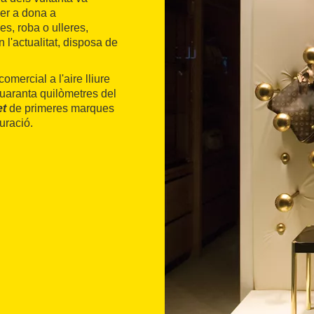
er a dona a
s, roba o ulleres,
l'actualitat, disposa de
comercial a l'aire lliure
quaranta quilòmetres del
et
de primeres marques
uració.