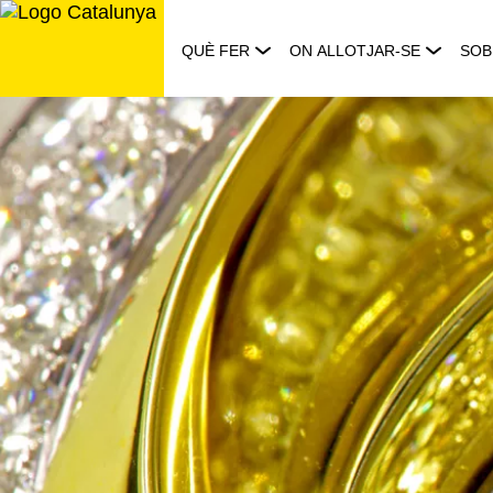
Saltar
al
QUÈ FER
ON ALLOTJAR-SE
SOB
contingut