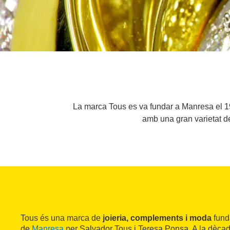
La marca Tous es va fundar a Manresa el 1920
amb una gran varietat de
Tous és una marca de
joieria, complements i moda
funda
de
Manresa
per Salvador Tous i Teresa Ponsa. A la dècad