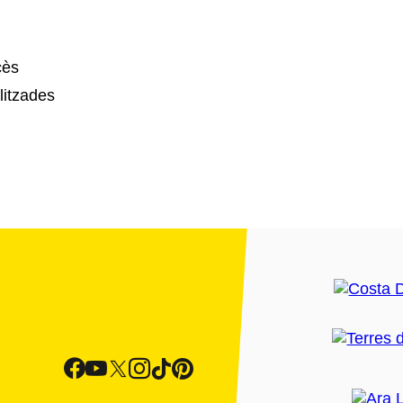
cès
litzades