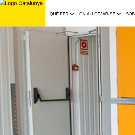
Saltar
al
QUÈ FER
ON ALLOTJAR-SE
SOB
contingut