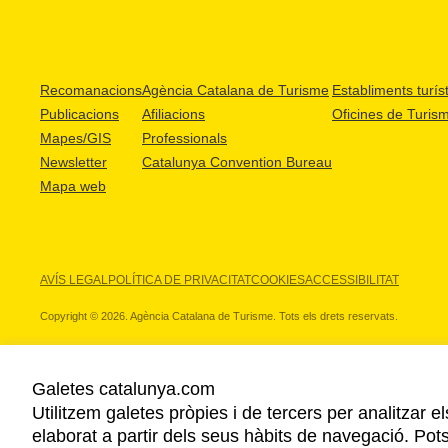
Recomanacions
Agència Catalana de Turisme
Establiments turíst
Publicacions
Afiliacions
Oficines de Turis
Mapes/GIS
Professionals
Newsletter
Catalunya Convention Bureau
Mapa web
AVÍS LEGAL
POLÍTICA DE PRIVACITAT
COOKIES
ACCESSIBILITAT
Copyright © 2026. Agència Catalana de Turisme. Tots els drets reservats.
Galetes catalunya.com
Utilitzem galetes pròpies i de tercers per analitzar e
ELS NOSTRES PARTNERS
elaborat a partir dels seus hàbits de navegació. Pot