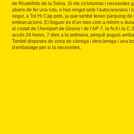
de Riudellots de la Selva. Si ets cicloturista i necessites
abans de fer una ruta, o has vingut amb l'autocaravana i la
segur, a Tot Hi Cap pots, ja que també tenen pàrquing de
embarcacions. El lloguer és d'un mes com a mínim o durant
al costat de l'Aeroport de Girona i de l'AP-7, la N-II i la C-
accés 24 hores, 7 dies a la setmana, perquè puguis arriba
També disposes de zona de càrrega i descàrrega i una bo
d'embalatge per si la necessites.