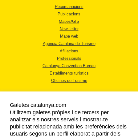
Recomanacions
Publicacions
Mapes/GIS
Newsletter
Mapa web
Agència Catalana de Turisme
Afiliacions
Professionals
Catalunya Convention Bureau
Establiments turístics
Oficines de Turisme
Galetes catalunya.com
Utilitzem galetes pròpies i de tercers per
analitzar els nostres serveis i mostrar-te
AVÍS LEGAL
publicitat relacionada amb les preferències dels
POLÍTICA DE PRIVACITAT
usuaris segons un perfil elaborat a partir dels