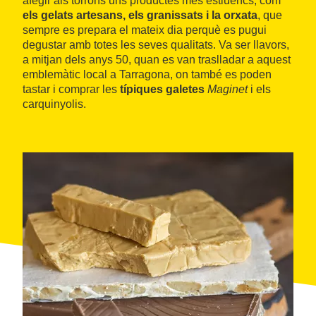
afegir als torrons uns productes més estiuencs, com
els gelats artesans, els granissats i la orxata
, que
sempre es prepara el mateix dia perquè es pugui
degustar amb totes les seves qualitats. Va ser llavors,
a mitjan dels anys 50, quan es van traslladar a aquest
emblemàtic local a Tarragona, on també es poden
tastar i comprar les
típiques galetes
Maginet
i els
carquinyolis.