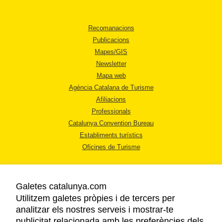
Recomanacions
Publicacions
Mapes/GIS
Newsletter
Mapa web
Agència Catalana de Turisme
Afiliacions
Professionals
Catalunya Convention Bureau
Establiments turístics
Oficines de Turisme
Galetes catalunya.com
Utilitzem galetes pròpies i de tercers per
analitzar els nostres serveis i mostrar-te
AVÍS LEGAL
publicitat relacionada amb les preferències dels