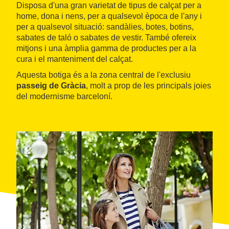
Disposa d'una gran varietat de tipus de calçat per a
home, dona i nens, per a qualsevol època de l'any i
per a qualsevol situació: sandàlies, botes, botins,
sabates de taló o sabates de vestir. També ofereix
mitjons i una àmplia gamma de productes per a la
cura i el manteniment del calçat.
Aquesta botiga és a la zona central de l'exclusiu
passeig de Gràcia
, molt a prop de les principals joies
del modernisme barceloní.