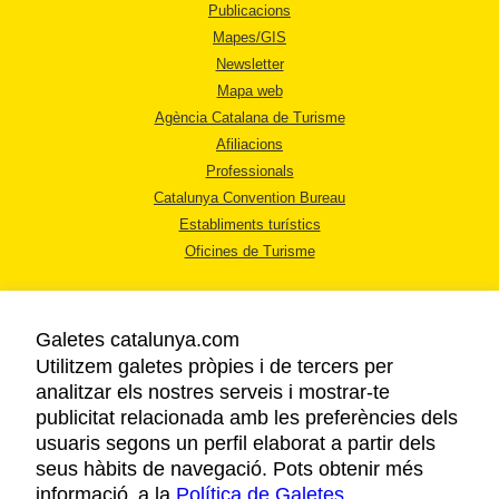
Publicacions
Mapes/GIS
Newsletter
Mapa web
Agència Catalana de Turisme
Afiliacions
Professionals
Catalunya Convention Bureau
Establiments turístics
Oficines de Turisme
Galetes catalunya.com
Utilitzem galetes pròpies i de tercers per
analitzar els nostres serveis i mostrar-te
AVÍS LEGAL
publicitat relacionada amb les preferències dels
POLÍTICA DE PRIVACITAT
usuaris segons un perfil elaborat a partir dels
COOKIES
seus hàbits de navegació. Pots obtenir més
informació a la
Política de Galetes
ACCESSIBILITAT
.