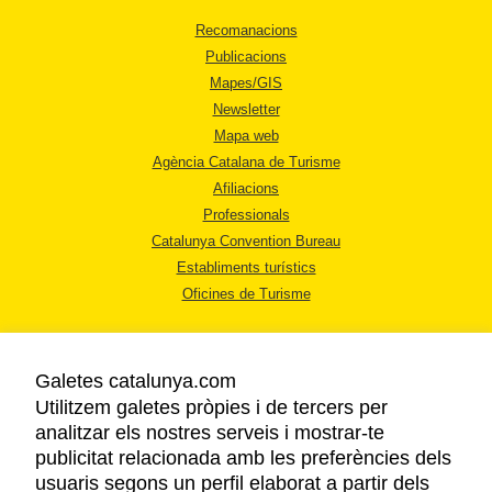
Recomanacions
Publicacions
Mapes/GIS
Newsletter
Mapa web
Agència Catalana de Turisme
Afiliacions
Professionals
Catalunya Convention Bureau
Establiments turístics
Oficines de Turisme
Galetes catalunya.com
Utilitzem galetes pròpies i de tercers per
analitzar els nostres serveis i mostrar-te
AVÍS LEGAL
publicitat relacionada amb les preferències dels
POLÍTICA DE PRIVACITAT
usuaris segons un perfil elaborat a partir dels