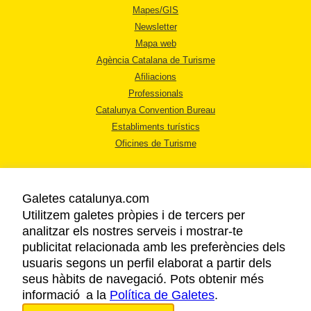
Mapes/GIS
Newsletter
Mapa web
Agència Catalana de Turisme
Afiliacions
Professionals
Catalunya Convention Bureau
Establiments turístics
Oficines de Turisme
Galetes catalunya.com
Utilitzem galetes pròpies i de tercers per
analitzar els nostres serveis i mostrar-te
AVÍS LEGAL
publicitat relacionada amb les preferències dels
POLÍTICA DE PRIVACITAT
usuaris segons un perfil elaborat a partir dels
COOKIES
seus hàbits de navegació. Pots obtenir més
informació a la
Política de Galetes
ACCESSIBILITAT
.