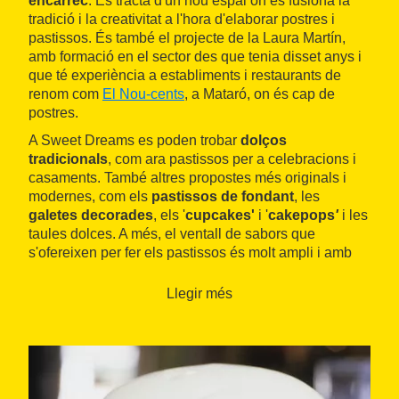
encàrrec
. Es tracta d'un nou espai on es fusiona la
tradició i la creativitat a l'hora d'elaborar postres i
pastissos. És també el projecte de la Laura Martín,
amb formació en el sector des que tenia disset anys i
que té experiència a establiments i restaurants de
renom com
El Nou-cents
, a Mataró, on és cap de
postres.
A Sweet Dreams es poden trobar
dolços
tradicionals
, com ara pastissos per a celebracions i
casaments. També altres propostes més originals i
modernes, com els
pastissos de fondant
, les
galetes decorades
, els '
cupcakes'
i '
cakepops
'
i les
taules dolces. A més, el ventall de sabors que
s'ofereixen per fer els pastissos és molt ampli i amb
algunes opcions ben originals. I el que és més
important: a Sweet Dreams elaboren els seus
Llegir més
productes a partir d'allò que vol el client, i
aconsegueixen uns dolços personalitzats, ideals per a
ocasions especials.
També disposen d'alguns
productes salats
que
destaquen també per l'originalitat i que els permet