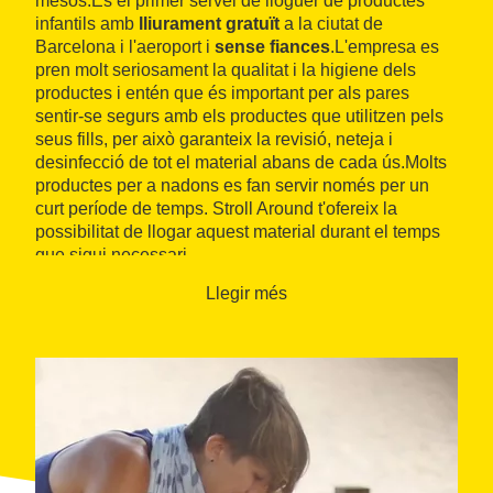
mesos.És el primer servei de lloguer de productes
infantils amb
lliurament gratuït
a la ciutat de
Barcelona i l'aeroport i
sense fiances
.L'empresa es
pren molt seriosament la qualitat i la higiene dels
productes i entén que és important per als pares
sentir-se segurs amb els productes que utilitzen pels
seus fills, per això garanteix la revisió, neteja i
desinfecció de tot el material abans de cada ús.Molts
productes per a nadons es fan servir només per un
curt període de temps. Stroll Around t'ofereix la
possibilitat de llogar aquest material durant el temps
que sigui necessari.
Llegir més