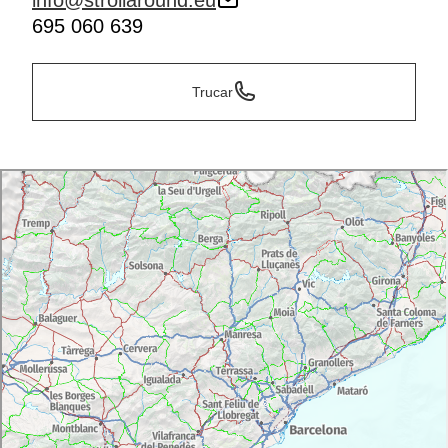
info@strollaround.eu
695 060 639
Trucar