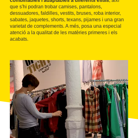
combinables i adaptables a diferents estils
, així
que s'hi podran trobar camises, pantalons,
dessuadores, faldilles, vestits, bruses, roba interior,
sabates, jaquetes, shorts, texans, pijames i una gran
varietat de complements. A més, posa una especial
atenció a la qualitat de les matèries primeres i els
acabats.