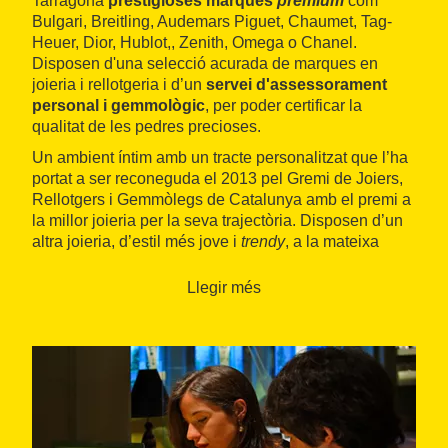
Tarragona
prestigioses marques
premium
com
Bulgari, Breitling, Audemars Piguet, Chaumet, Tag-
Heuer, Dior, Hublot,, Zenith, Omega o Chanel.
Disposen d'una selecció acurada de marques en
joieria i rellotgeria i d’un
servei d'assessorament
personal i gemmològic
, per poder certificar la
qualitat de les pedres precioses.
Un ambient íntim amb un tracte personalitzat que l’ha
portat a ser reconeguda el 2013 pel Gremi de Joiers,
Rellotgers i Gemmòlegs de Catalunya amb el premi a
la millor joieria per la seva trajectòria. Disposen d’un
altra joieria, d’estil més jove i
trendy
, a la mateixa
ciutat, al Raval de Santa Anna.
Llegir més