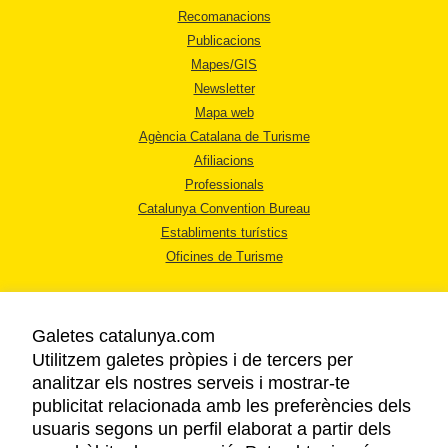
Recomanacions
Publicacions
Mapes/GIS
Newsletter
Mapa web
Agència Catalana de Turisme
Afiliacions
Professionals
Catalunya Convention Bureau
Establiments turístics
Oficines de Turisme
Galetes catalunya.com
Utilitzem galetes pròpies i de tercers per
analitzar els nostres serveis i mostrar-te
AVÍS LEGAL
publicitat relacionada amb les preferències dels
POLÍTICA DE PRIVACITAT
usuaris segons un perfil elaborat a partir dels
COOKIES