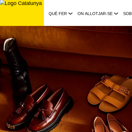
Saltar
al
QUÈ FER
ON ALLOTJAR-SE
SOB
contingut