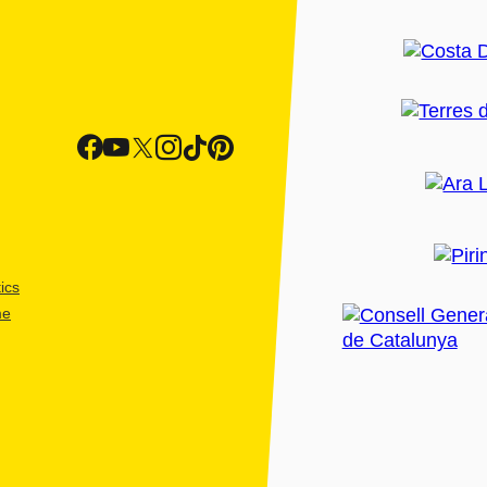
ics
me