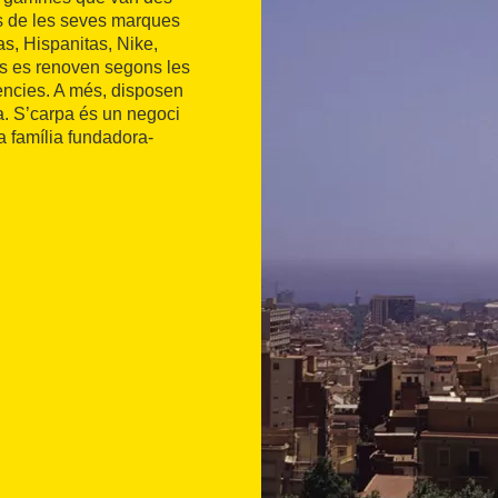
nes de les seves marques
s, Hispanitas, Nike,
ns es renoven segons les
dències. A més, disposen
. S’carpa és un negoci
a família fundadora-