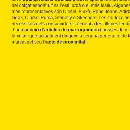
del calçat esportiu, fins l’estil urbà o el més festiu. Algu
més representatives són Diesel, Fluxà, Pepe Jeans, Adida
Geox, Clarks, Puma, Stonefly o Skechers. Les col·leccio
necessitats dels consumidors i atenent a les últimes ten
d’una
secció d’articles de marroquineria
i bosses de ma
familiar -que actualment dirigeix la segona generació de l
marcat pel seu
tracte de proximitat
.