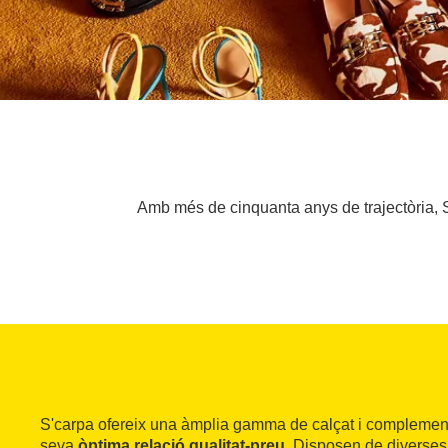
Amb més de cinquanta anys de trajectòria, S
S'carpa ofereix una àmplia gamma de calçat i complement
seva
òptima relació qualitat-preu
. Disposen de diverse