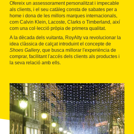
Ofereix un assessorament personalitzat i impecable
als clients, i el seu catàleg consta de sabates per a
home i dona de les millors marques internacionals,
com Calvin Klein, Lacoste, Clarks o Timberland, així
com una col·lecció pròpia de primera qualitat.
A la dècada dels vuitanta, RoyAlty va revolucionar la
idea clàssica de calçat introduint el concepte de
Shoes Gallery
, que busca millorar l'experiència de
comprar, facilitant l'accés dels clients als productes i
la seva relació amb ells.