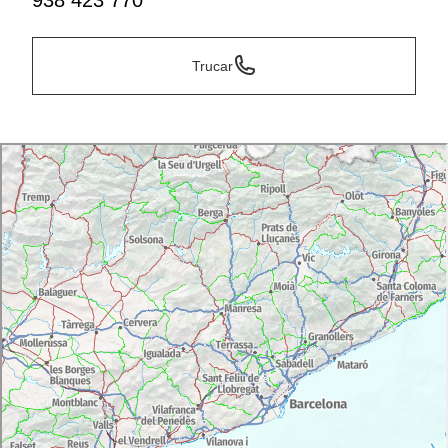
938 423 770
Trucar