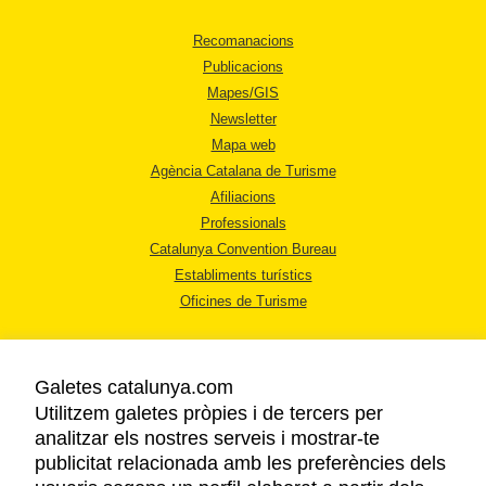
Recomanacions
Publicacions
Mapes/GIS
Newsletter
Mapa web
Agència Catalana de Turisme
Afiliacions
Professionals
Catalunya Convention Bureau
Establiments turístics
Oficines de Turisme
Galetes catalunya.com
Utilitzem galetes pròpies i de tercers per
analitzar els nostres serveis i mostrar-te
AVÍS LEGAL
publicitat relacionada amb les preferències dels
POLÍTICA DE PRIVACITAT