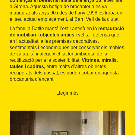
començar el besavi a finals dels anys 30
, ebenista
a Girona. Aquesta botiga de brocanteria es va
inaugurar als anys 90 i des de l’any 1998 es troba en
el seu actual emplaçament, al Barri Vell de la ciutat.
La família Batlle manté l’estil artesà en la
restauració
de mobiliari i objectes antics
i vells, i defensa que,
en l´actualitat, a les premises decoratives,
sentimentals i econòmiques per conservar els mobles
de vàlua, s´hi afegeix el factor ambiental de la
reutilització per a la sostenibilitat.
Vitrines, miralls,
taules i cadires,
entre molts d’altres objectes
recuperats dels passat, es poden trobar en aquesta
brocanteria d’encant.
Llegir més