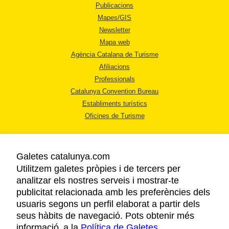
Publicacions
Mapes/GIS
Newsletter
Mapa web
Agència Catalana de Turisme
Afiliacions
Professionals
Catalunya Convention Bureau
Establiments turístics
Oficines de Turisme
Galetes catalunya.com
Utilitzem galetes pròpies i de tercers per
analitzar els nostres serveis i mostrar-te
AVÍS LEGAL
publicitat relacionada amb les preferències dels
POLÍTICA DE PRIVACITAT
usuaris segons un perfil elaborat a partir dels
COOKIES
seus hàbits de navegació. Pots obtenir més
informació a la
Política de Galetes
ACCESSIBILITAT
.