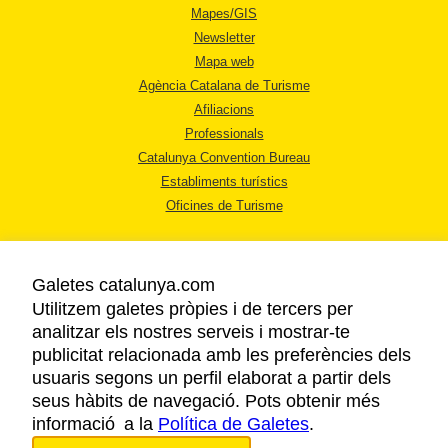
Mapes/GIS
Newsletter
Mapa web
Agència Catalana de Turisme
Afiliacions
Professionals
Catalunya Convention Bureau
Establiments turístics
Oficines de Turisme
Galetes catalunya.com
Utilitzem galetes pròpies i de tercers per
analitzar els nostres serveis i mostrar-te
AVÍS LEGAL
publicitat relacionada amb les preferències dels
POLÍTICA DE PRIVACITAT
usuaris segons un perfil elaborat a partir dels
COOKIES
seus hàbits de navegació. Pots obtenir més
informació a la
Política de Galetes
ACCESSIBILITAT
.