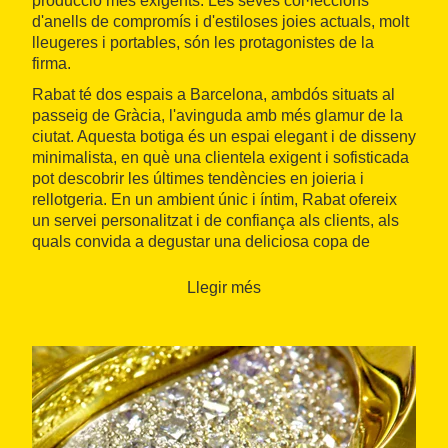
producció més exigents. Les seves col·leccions
d'anells de compromís i d'estiloses joies actuals, molt
lleugeres i portables, són les protagonistes de la
firma.
Rabat té dos espais a Barcelona, ambdós situats al
passeig de Gràcia, l'avinguda amb més glamur de la
ciutat. Aquesta botiga és un espai elegant i de disseny
minimalista, en què una clientela exigent i sofisticada
pot descobrir les últimes tendències en joieria i
rellotgeria. En un ambient únic i íntim, Rabat ofereix
un servei personalitzat i de confiança als clients, als
quals convida a degustar una deliciosa copa de
xampany mentre coneixen les darreres creacions de
la companyia.
Llegir més