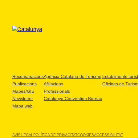
Recomanacions
Agència Catalana de Turisme
Establiments turíst
Publicacions
Afiliacions
Oficines de Turis
Mapes/GIS
Professionals
Newsletter
Catalunya Convention Bureau
Mapa web
AVÍS LEGAL
POLÍTICA DE PRIVACITAT
COOKIES
ACCESSIBILITAT