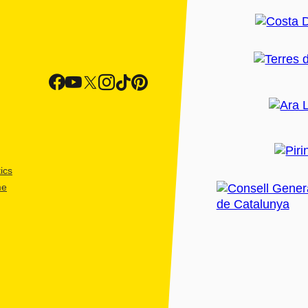
ics
me