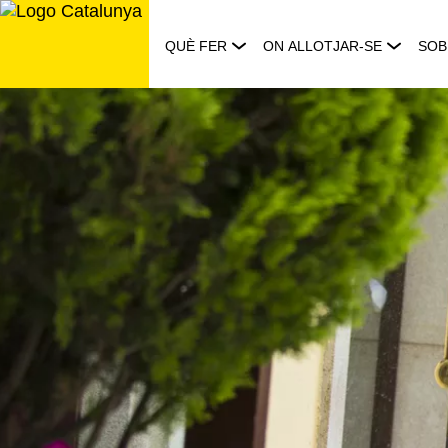
Saltar
al
QUÈ FER
ON ALLOTJAR-SE
SOB
contingut