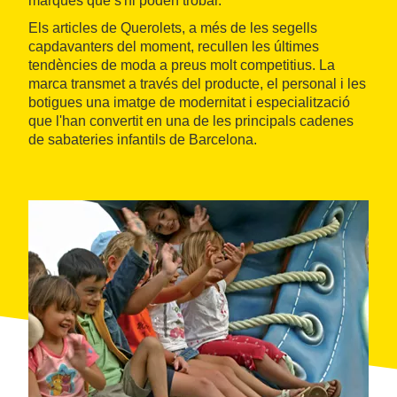
marques que s'hi poden trobar.
Els articles de Querolets, a més de les segells
capdavanters del moment, recullen les últimes
tendències de moda a preus molt competitius. La
marca transmet a través del producte, el personal i les
botigues una imatge de modernitat i especialització
que l'han convertit en una de les principals cadenes
de sabateries infantils de Barcelona.