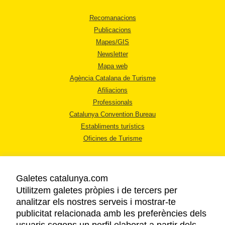
Recomanacions
Publicacions
Mapes/GIS
Newsletter
Mapa web
Agència Catalana de Turisme
Afiliacions
Professionals
Catalunya Convention Bureau
Establiments turístics
Oficines de Turisme
Galetes catalunya.com
Utilitzem galetes pròpies i de tercers per
analitzar els nostres serveis i mostrar-te
AVÍS LEGAL
publicitat relacionada amb les preferències dels
POLÍTICA DE PRIVACITAT