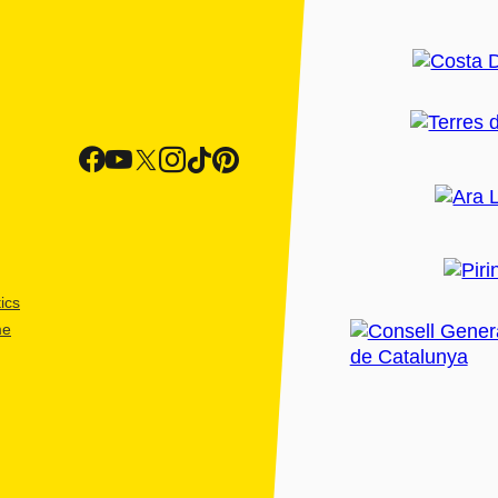
ics
me