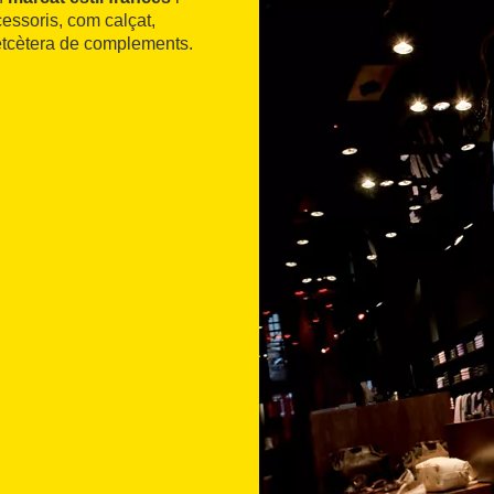
cessoris, com calçat,
 etcètera de complements.