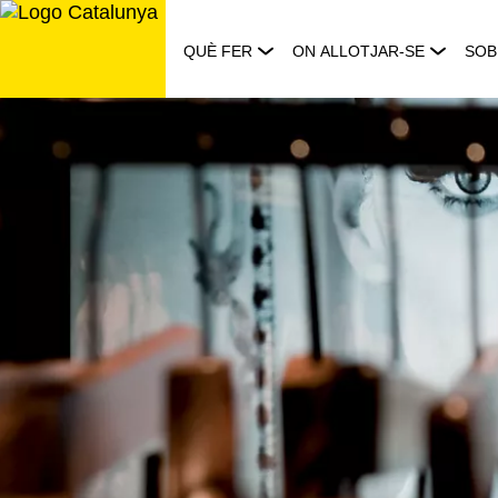
Saltar
al
QUÈ FER
ON ALLOTJAR-SE
SOB
contingut