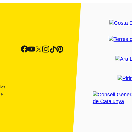
ics
me