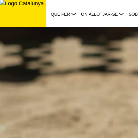
Saltar
al
QUÈ FER
ON ALLOTJAR-SE
SOB
contingut