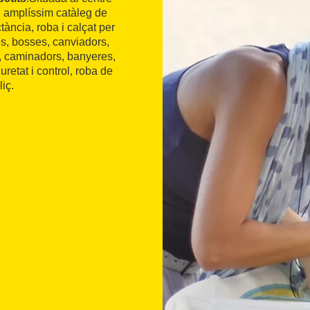
n amplíssim catàleg de
tància, roba i calçat per
nes, bosses, canviadors,
ts, caminadors, banyeres,
retat i control, roba de
liç.