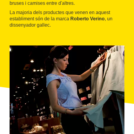
bruses i camises entre d'altres.
La majoria dels productes que venen en aquest
establiment són de la marca
Roberto Verino
, un
dissenyador gallec.