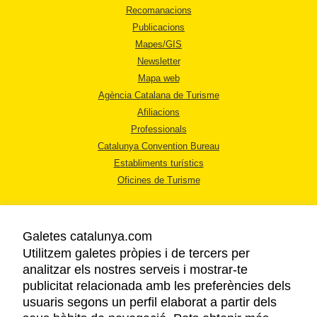
Recomanacions
Publicacions
Mapes/GIS
Newsletter
Mapa web
Agència Catalana de Turisme
Afiliacions
Professionals
Catalunya Convention Bureau
Establiments turístics
Oficines de Turisme
Galetes catalunya.com
Utilitzem galetes pròpies i de tercers per
analitzar els nostres serveis i mostrar-te
AVÍS LEGAL
publicitat relacionada amb les preferències dels
POLÍTICA DE PRIVACITAT
usuaris segons un perfil elaborat a partir dels
COOKIES