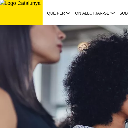
Saltar
al
QUÈ FER
ON ALLOTJAR-SE
SOB
contingut